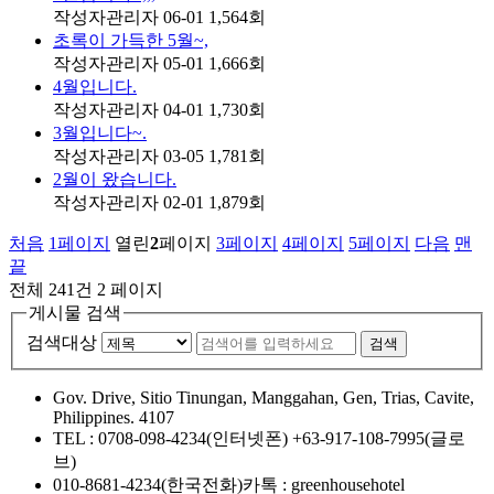
작성자
관리자
06-01
1,564
회
초록이 가득한 5월~,
작성자
관리자
05-01
1,666
회
4월입니다.
작성자
관리자
04-01
1,730
회
3월입니다~.
작성자
관리자
03-05
1,781
회
2월이 왔습니다.
작성자
관리자
02-01
1,879
회
처음
1
페이지
열린
2
페이지
3
페이지
4
페이지
5
페이지
다음
맨
끝
전체 241건
2 페이지
게시물 검색
검색대상
검색
Gov. Drive, Sitio Tinungan, Manggahan, Gen, Trias, Cavite,
Philippines. 4107
TEL : 0708-098-4234(인터넷폰)
+63-917-108-7995(글로
브)
010-8681-4234(한국전화)
카톡 : greenhousehotel