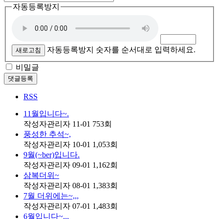
자동등록방지
자동등록방지 숫자를 순서대로 입력하세요.
새로고침
비밀글
댓글등록
RSS
11월입니다~.
작성자
관리자
11-01
753
회
풍성한 추석~,
작성자
관리자
10-01
1,053
회
9월(~ber)입니다.
작성자
관리자
09-01
1,162
회
삼복더위~
작성자
관리자
08-01
1,383
회
7월 더위에는~,,,
작성자
관리자
07-01
1,483
회
6월입니다~,,,