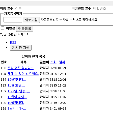
이름
필수
비밀번호
필수
자동등록방지
자동등록방지 숫자를 순서대로 입력하세요.
새로고침
비밀글
댓글등록
Total 241건
4 페이지
RSS
게시판 검색
날씨와 현황 목록
번호
제목
글쓴이
조회
날짜
196
우리 명절 입니다~.
관리자
3240
01-21
195
새해 복 많이 받으세요.
관리자
3100
12-31
194
12월입니다,,,
관리자
3318
12-01
193
11월 23일,,,
관리자
3335
11-23
192
11/7일, 입동~,,,
관리자
3238
11-08
191
11월이 되여,,,
관리자
3155
11-02
190
10월입니다.
관리자
3376
10-02
189
9월입니다~...
관리자
3421
09-19