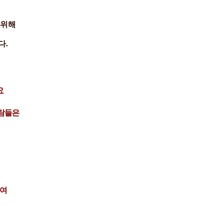
 위해
다.
요
람들은
하여