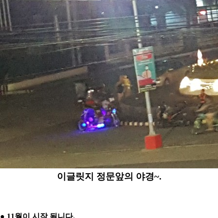
이글릿지 정문앞의 야경~.
●
11월이 시작 됨니다.