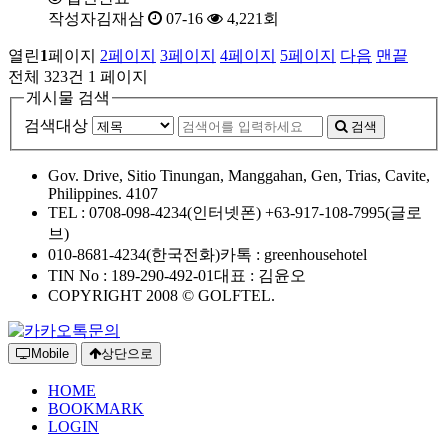
작성자
김재삼
07-16
4,221
회
열린
1
페이지
2
페이지
3
페이지
4
페이지
5
페이지
다음
맨끝
전체 323건
1 페이지
게시물 검색
검색대상
검색
Gov. Drive, Sitio Tinungan, Manggahan, Gen, Trias, Cavite,
Philippines. 4107
TEL : 0708-098-4234(인터넷폰)
+63-917-108-7995(글로
브)
010-8681-4234(한국전화)
카톡 : greenhousehotel
TIN No : 189-290-492-01
대표 : 김윤오
COPYRIGHT 2008 © GOLFTEL.
Mobile
상단으로
HOME
BOOKMARK
LOGIN