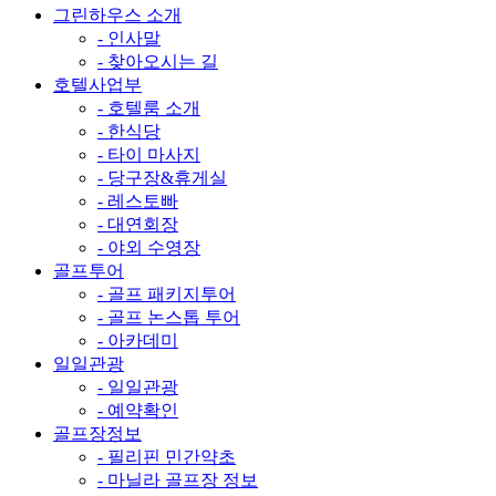
그린하우스 소개
- 인사말
- 찾아오시는 길
호텔사업부
- 호텔룸 소개
- 한식당
- 타이 마사지
- 당구장&휴게실
- 레스토빠
- 대연회장
- 야외 수영장
골프투어
- 골프 패키지투어
- 골프 논스톱 투어
- 아카데미
일일관광
- 일일관광
- 예약확인
골프장정보
- 필리핀 민간약초
- 마닐라 골프장 정보