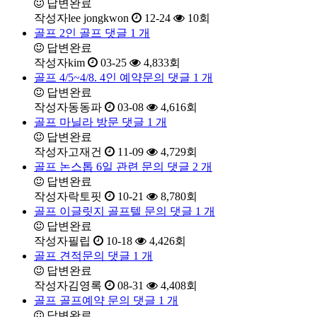
답변완료
작성자
lee jongkwon
12-24
10
회
골프
2인 골프
댓글
1
개
답변완료
작성자
kim
03-25
4,833
회
골프
4/5~4/8. 4인 예약문의
댓글
1
개
답변완료
작성자
동동파
03-08
4,616
회
골프
마닐라 방문
댓글
1
개
답변완료
작성자
고재건
11-09
4,729
회
골프
논스톱 6일 관련 문의
댓글
2
개
답변완료
작성자
락토핏
10-21
8,780
회
골프
이글릿지 골프텔 문의
댓글
1
개
답변완료
작성자
필립
10-18
4,426
회
골프
견적문의
댓글
1
개
답변완료
작성자
김영록
08-31
4,408
회
골프
골프예약 문의
댓글
1
개
답변완료