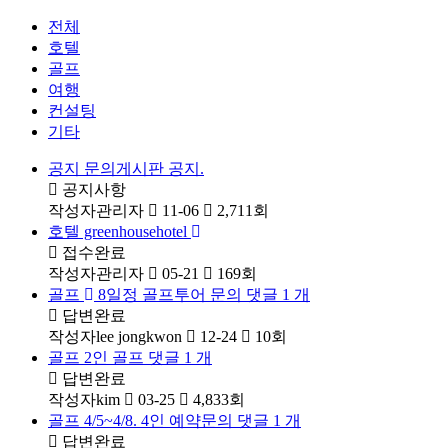
전체
호텔
골프
여행
컨설팅
기타
공지
문의게시판 공지.
공지사항
작성자
관리자
11-06
2,711
회
호텔
greenhousehotel
접수완료
작성자
관리자
05-21
169
회
골프
8일정 골프투어 문의
댓글
1
개
답변완료
작성자
lee jongkwon
12-24
10
회
골프
2인 골프
댓글
1
개
답변완료
작성자
kim
03-25
4,833
회
골프
4/5~4/8. 4인 예약문의
댓글
1
개
답변완료