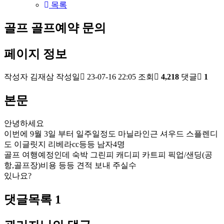
목록
골프
골프예약 문의
페이지 정보
작성자
김재삼
작성일
23-07-16 22:05
조회
4,218
댓글
1
본문
안녕하세요
이번에 9월 3일 부터 일주일정도 마닐라인근 셔우드 스플렌디
도 이글릿지 리베라cc등등 남자4명
골프 여행예정인데 숙박 그린피 캐디피 카트피 픽업/샌딩(공
항,골프장)비용 등등 견적 보내 주실수
있나요?
댓글목록
1