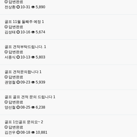
답변완료
전상환
10-31
5,890
골프
11월 둘째주 예정
1
답변완료
김성태
10-16
5,674
골프
견적부탁드립니다.
1
답변완료
서종식
10-13
5,803
골프
견적문의합니다
1
답변완료
권영철
09-23
5,939
골프
골프 견적 문의 드립니다
1
답변완료
양선철
08-25
6,238
골프
1인골프 문의요~
2
답변완료
김건우
08-18
10,881