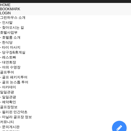
HOME
BOOKMARK
LOGIN
그린하우스 소개
- 인사말
- 찾아오시는 길
호텔사업부
- 호텔룸 소개
- 한식당
- 타이 마사지
- 당구장&휴게실
- 레스토빠
- 대연회장
- 야외 수영장
골프투어
- 골프 패키지투어
- 골프 논스톱 투어
- 아카데미
일일관광
- 일일관광
- 예약확인
골프장정보
- 필리핀 민간약초
- 마닐라 골프장 정보
커뮤니티
- 문의게시판