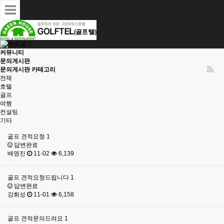
커뮤니티
문의게시판
문의게시판 카테고리
전체
호텔
골프
여행
컨설팅
기타
골프
견적요청
1
답변완료
배영진
11-02
6,139
골프
견적요청드립니다
1
답변완료
강회성
11-01
6,158
골프
견적문의드려요
1