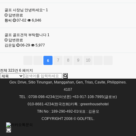
골프
사장님 안녕하세요~
1
답변완료
황씨
07-02
6,046
골프
골프견적 부탁합니다
1
답변완료
김은일
06-29
5,977
7
8
9
10
6
전체 323건
6 페이지
Gov. Drive, Sitio Tinungan, Manggahan, Gen, Trias, Cavite, Philippines.
4107
TEL : 0708-098-4234(인터넷폰)
+63-917-108-7995(글로브)
010-8681-4234(한국전화)
카톡 : greenhousehotel
TIN No : 189-290-492-01
대표 : 김윤오
COPYRIGHT 2008 © GOLFTEL.