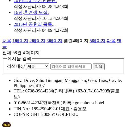
2016年.비수기요금표.
작성자
관리자
08-28
4,248
회
16년,훈련생 모집.
작성자
관리자
10-13
4,504
회
2015년 공휴일 목록,,,
작성자
관리자
04-09
4,272
회
처음
1
페이지
2
페이지
3
페이지
열린
4
페이지
5
페이지
다음
맨
끝
전체 58건
4 페이지
게시물 검색
검색대상
검색
Gov. Drive, Sitio Tinungan, Manggahan, Gen, Trias, Cavite,
Philippines. 4107
TEL : 0708-098-4234(인터넷폰)
+63-917-108-7995(글로
브)
010-8681-4234(한국전화)
카톡 : greenhousehotel
TIN No : 189-290-492-01
대표 : 김윤오
COPYRIGHT 2008 © GOLFTEL.