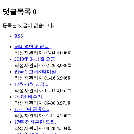
댓글목록
0
등록된 댓글이 없습니다.
RSS
터미널변경 없음,,,
작성자
관리자
07-04
4,006
회
2018年 3~11월 요금
작성자
관리자
02-26
3,936
회
입국신고서&터미널
작성자
관리자
01-16
3,946
회
12월~3월 요금...
작성자
관리자
11-03
4,051
회
7~8월 비수기,,,
작성자
관리자
06-30
3,971
회
17~18년 공휴일,,,
작성자
관리자
01-11
4,500
회
17年 전지훈련 모집.
작성자
관리자
08-28
4,304
회