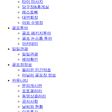
타이 마사지
당구장&휴게실
레스토빠
대연회장
야외 수영장
골프투어
골프 패키지투어
골프 논스톱 투어
아카데미
일일관광
일일관광
예약확인
골프장정보
필리핀 민간약초
마닐라 골프장 정보
커뮤니티
문의게시판
포토갤러리
동영상갤러리
공지사항
날씨와 현황
이용후기